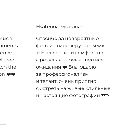
Ekaterina. Visaginas.
 much
Спасибо за невероятные
moments
фото и атмосферу на съёмке
ience
✨ Было легко и комфортно,
ptured!
а результат превзошёл все
atch the
ожидания ❤️ Благодарю
ion ❤️❤️
за профессионализм
и талант, очень приятно
смотреть на живые, стильные
и настоящие фотографии 🫶🏼
 —