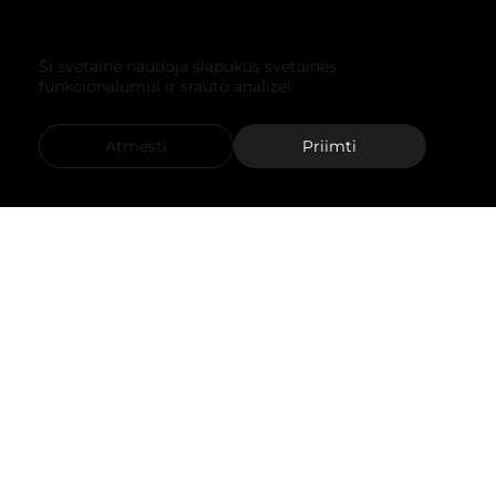
Ši svetainė naudoja slapukus svetainės
funkcionalumui ir srauto analizei.
Atmesti
Priimti