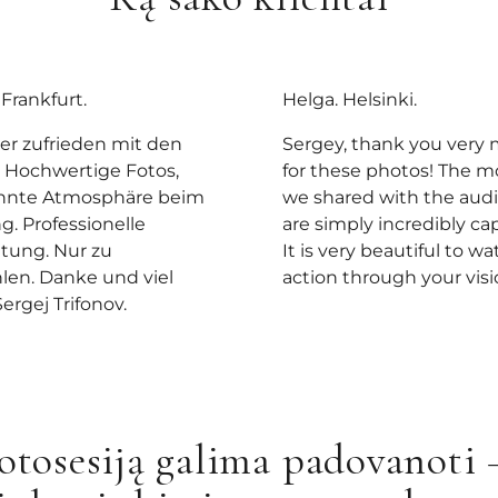
 Frankfurt.
Helga. Helsinki.
er zufrieden mit den
Sergey, thank you very
. Hochwertige Fotos,
for these photos! The 
nnte Atmosphäre beim
we shared with the aud
g. Professionelle
are simply incredibly ca
tung. Nur zu
It is very beautiful to w
en. Danke und viel
action through your vis
Sergej Trifonov.
otosesiją galima padovanoti