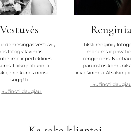
Vestuvės
Rengini
ir dėmesingas vestuvių
Tiksli renginių fotogr
nos fotografavimas —
įmonėms ir privati
ubėjimo ir perteklinės
renginiams. Nuotrau
sūros. Laiko patikrinta
paruoštos komunikac
ika, prie kurios norisi
ir viešinimui. Atsakingai 
sugrįžti.
Sužinoti daugia
Sužinoti daugiau
Ką sako klientai