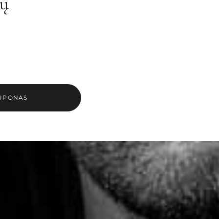
nų
UPONAS