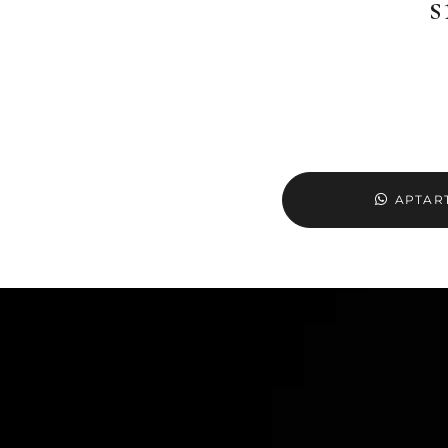
s
APTART