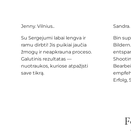
Jenny. Vilnius..
Sandra.
Su Sergejumi labai lengva ir
Bin sup
ramu dirbti! Jis puikiai jaučia
Bildern
žmogų ir neapkrauna proceso.
entspa
Galutinis rezultatas —
Shootin
nuotraukos, kuriose atpažįsti
Bearbei
save tikrą.
empfehl
Erfolg, 
F