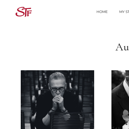
HOME
MY S
Aut