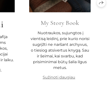
ai
My Story Book
Nuotraukos, sujungtos į
afija
vientisą leidinį, prie kurio norisi
ems
sugrįžti ne naršant archyvus,
kos,
o tiesiog atsivertus knygą. Sau
ijai
ir šeimai, kai svarbu, kad
ir laiku.
prisiminimai būtų šalia ilgus
metus.
u
Sužinoti daugiau