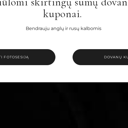
iūlomi skirtingų sumų dova
kuponai.
Bendrauju anglų ir rusų kalbomis
I FOTOSESIJĄ
DOVANŲ K