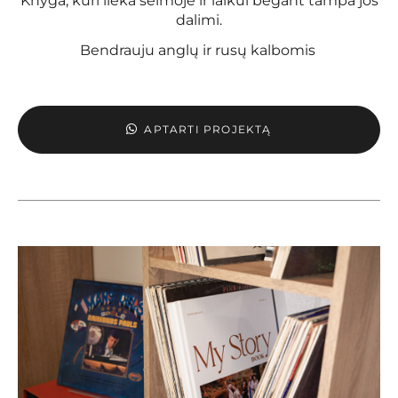
Knyga, kuri lieka šeimoje ir laikui bėgant tampa jos
dalimi.
Bendrauju anglų ir rusų kalbomis
APTARTI PROJEKTĄ