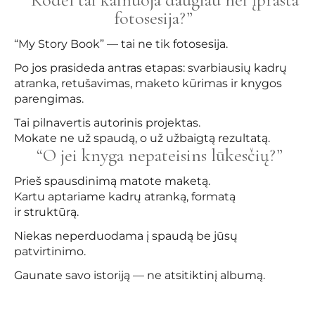
fotosesija?”
“My Story Book” — tai ne tik fotosesija.
Po jos prasideda antras etapas: svarbiausių kadrų
atranka, retušavimas, maketo kūrimas ir knygos
parengimas.
Tai pilnavertis autorinis projektas.
Mokate ne už spaudą, o už užbaigtą rezultatą.
“O jei knyga nepateisins lūkesčių?”
Prieš spausdinimą matote maketą.
Kartu aptariame kadrų atranką, formatą
ir struktūrą.
Niekas neperduodama į spaudą be jūsų
patvirtinimo.
Gaunate savo istoriją — ne atsitiktinį albumą.