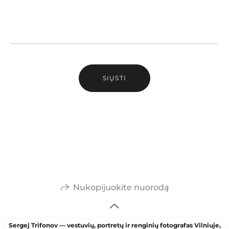
SIŲSTI
Nukopijuokite nuorodą
Sergej Trifonov — vestuvių, portretų ir renginių fotografas Vilniuje,