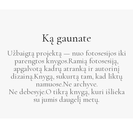
Ką gaunate
Užbaigtą projektą — nuo fotosesijos iki
parengtos knygos.Ramią fotosesiją,
apgalvotą kadrų atranką ir autorinį
dizainą.Knygą, sukurtą tam, kad liktų
namuose.Ne archyve.
Ne debesyje.O tikrą knygą, kuri išlieka
su jumis daugelį metų.