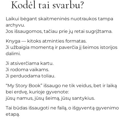
Kodėl tai svarbu?
Laikui bėgant skaitmeninės nuotraukos tampa
archyvu.
Jos išsaugomos, tačiau prie jų retai sugrįžtama.
Knyga — kitoks atminties formatas.
Ji užbaigia momentą ir paverčia jį šeimos istorijos
dalimi.
Ji atsiverčiama kartu.
Ji rodoma vaikams.
Ji perduodama toliau.
“My Story Book” išsaugo ne tik veidus, bet ir laiką
bei erdvę, kurioje gyvenote:
jūsų namus, jūsų šeimą, jūsų santykius.
Tai būdas išsaugoti ne failą, o išgyventą gyvenimo
etapą.