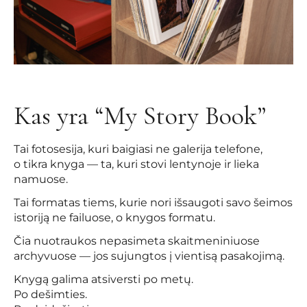
Kas yra “My Story Book”
Tai fotosesija, kuri baigiasi ne galerija telefone,
o tikra knyga — ta, kuri stovi lentynoje ir lieka
namuose.
Tai formatas tiems, kurie nori išsaugoti savo šeimos
istoriją ne failuose, o knygos formatu.
Čia nuotraukos nepasimeta skaitmeniniuose
archyvuose — jos sujungtos į vientisą pasakojimą.
Knygą galima atsiversti po metų.
Po dešimties.