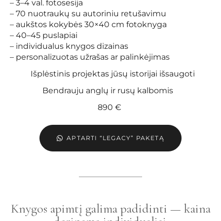
– 3–4 val. fotosesija
– 70 nuotraukų su autoriniu retušavimu
– aukštos kokybės 30×40 cm fotoknyga
– 40–45 puslapiai
– individualus knygos dizainas
– personalizuotas užrašas ar palinkėjimas
Išplėstinis projektas jūsų istorijai išsaugoti
Bendrauju anglų ir rusų kalbomis
890 €
APTARTI “LEGACY” PAKETĄ
Knygos apimtį galima padidinti — kaina