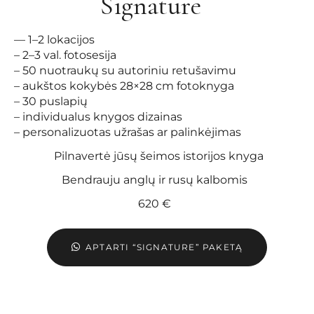
Signature
— 1–2 lokacijos
– 2–3 val. fotosesija
– 50 nuotraukų su autoriniu retušavimu
– aukštos kokybės 28×28 cm fotoknyga
– 30 puslapių
– individualus knygos dizainas
– personalizuotas užrašas ar palinkėjimas
Pilnavertė jūsų šeimos istorijos knyga
Bendrauju anglų ir rusų kalbomis
620 €
APTARTI “SIGNATURE” PAKETĄ