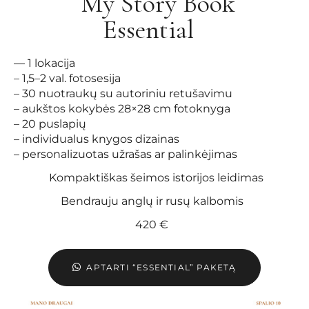
My Story Book
Essential
— 1 lokacija
– 1,5–2 val. fotosesija
– 30 nuotraukų su autoriniu retušavimu
– aukštos kokybės 28×28 cm fotoknyga
– 20 puslapių
– individualus knygos dizainas
– personalizuotas užrašas ar palinkėjimas
Kompaktiškas šeimos istorijos leidimas
Bendrauju anglų ir rusų kalbomis
420 €
APTARTI “ESSENTIAL” PAKETĄ