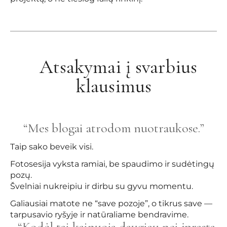
Atsakymai į svarbius
klausimus
“Mes blogai atrodom nuotraukose.”
Taip sako beveik visi.
Fotosesija vyksta ramiai, be spaudimo ir sudėtingų
pozų.
Švelniai nukreipiu ir dirbu su gyvu momentu.
Galiausiai matote ne “save pozoje”, o tikrus save —
tarpusavio ryšyje ir natūraliame bendravime.
“Kodėl tai kainuoja daugiau nei įprasta