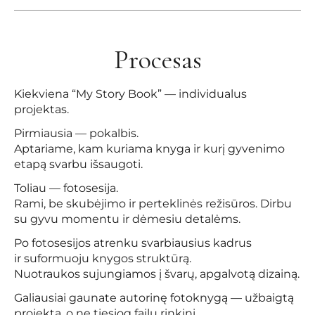
Procesas
Kiekviena “My Story Book” — individualus
projektas.
Pirmiausia — pokalbis.
Aptariame, kam kuriama knyga ir kurį gyvenimo
etapą svarbu išsaugoti.
Toliau — fotosesija.
Rami, be skubėjimo ir perteklinės režisūros. Dirbu
su gyvu momentu ir dėmesiu detalėms.
Po fotosesijos atrenku svarbiausius kadrus
ir suformuoju knygos struktūrą.
Nuotraukos sujungiamos į švarų, apgalvotą dizainą.
Galiausiai gaunate autorinę fotoknygą — užbaigtą
projektą, o ne tiesiog failų rinkinį.