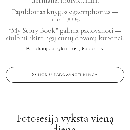
derinama individualiai.
Papildomas knygos egzempliorius —
nuo 100 €.
“My Story Book” galima padovanoti —
siūlomi skirtingų sumų dovanų kuponai.
Bendrauju anglų ir rusų kalbomis
NORIU PADOVANOTI KNYGĄ
Fotosesija vyksta vieną
dieną.