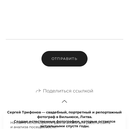
ОТПРАВИТЬ
Поделиться ссылкой
Сергей Трифонов — свадебный, портретный и репортажный
фотограф в Вильнюсе, Литва.
Создаю естественные фотографии, которые остаются
На сайте используются файлы cookie для работы сайта
актуальными спустя годы.
и анализа посещаемости.